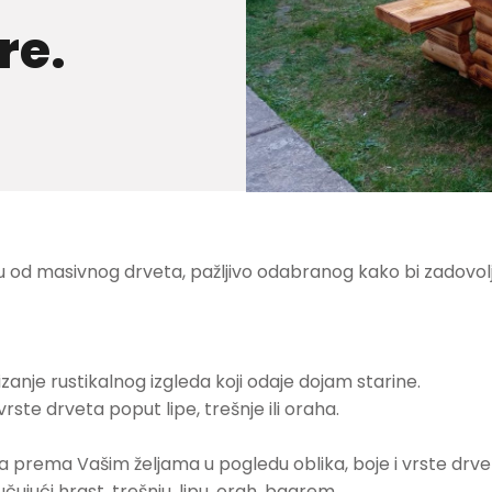
re.
 od masivnog drveta, pažljivo odabranog kako bi zadovolji
anje rustikalnog izgleda koji odaje dojam starine.
ste drveta poput lipe, trešnje ili oraha.
a prema Vašim željama u pogledu oblika, boje i vrste drve
čujući hrast, trešnju, lipu, orah, bagrem....