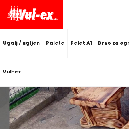
Ugalj / ugljen
Palete
Pelet A1
Drvo za og
Vul-ex