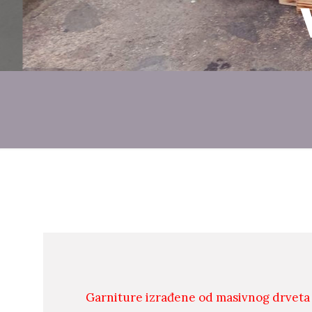
Garniture izrađene od masivnog drveta