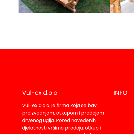
Vul-ex d.o.o.
INFO
Vul-ex d.o.o. je firma koja se bavi
O na
proizvodnjom, otkupom i prodajom
drvenog uglja. Pored navedenih
djelatnosti vršimo prodaju, otkup i