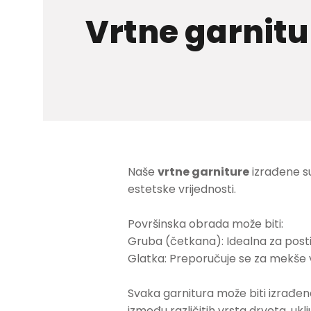
Vrtne garnitu
Naše
vrtne garniture
izrađene su
estetske vrijednosti.
Površinska obrada može biti:
Gruba (četkana): Idealna za postiz
Glatka: Preporučuje se za mekše vr
Svaka garnitura može biti izrađen
između različitih vrsta drveta, uklju