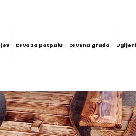
rjev
Drvo za potpalu
Drvena građa
Ugljen