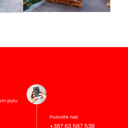
nom putu
sovača
Pozovite nas:
ail.com
+387 63 567 538