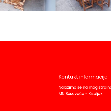
Kontakt informacije
ma
Nalazimo se na magistral
M5 Busovača - Kiseljak,
Kaćuni (Bukovci) 45, Bu
Email: josip.vulex@hotm